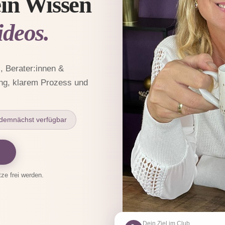
in Wissen
deos.
 Berater:innen &
ung, klarem Prozess und
e demnächst verfügbar
tze frei werden.
Dein Ziel im Club