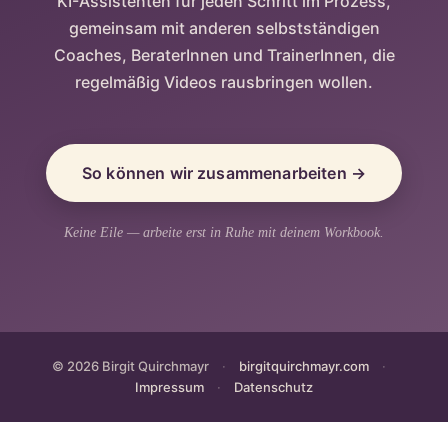
KI-Assistenten für jeden Schritt im Prozess,
gemeinsam mit anderen selbstständigen
Coaches, BeraterInnen und TrainerInnen, die
regelmäßig Videos rausbringen wollen.
So können wir zusammenarbeiten →
Keine Eile — arbeite erst in Ruhe mit deinem Workbook.
© 2026 Birgit Quirchmayr
·
birgitquirchmayr.com
·
Impressum
·
Datenschutz