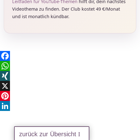
Leitfaden für YouTube-Themen
hilft dir, dein nächstes
Videothema zu finden. Der Club kostet 49 €/Monat
und ist monatlich kündbar.
Facebook
WhatsApp
XING
X
Pinterest
LinkedIn
zurück zur Übersicht