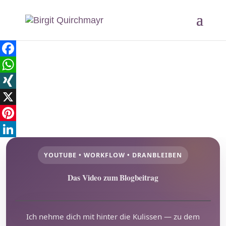
Facebook
WhatsApp
XING
X
Pinterest
LinkedIn
YOUTUBE • WORKFLOW • DRANBLEIBEN
Das Video zum Blogbeitrag
Video abspielen
▶
Ich nehme dich mit hinter die Kulissen — zu dem