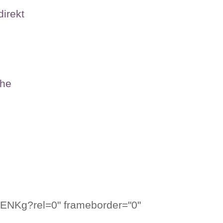
direkt
che
1ENKg?rel=0" frameborder="0"