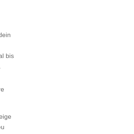
dein
l bis
.
ve
eige
eu