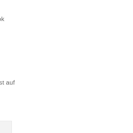
ok
t auf
o