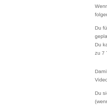
Wenn 
folge
Du fü
gepla
Du k
zu 7 
Damit
Video
Du si
(wenn