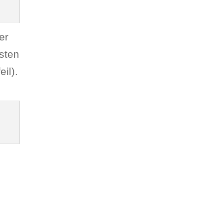
er
sten
il).