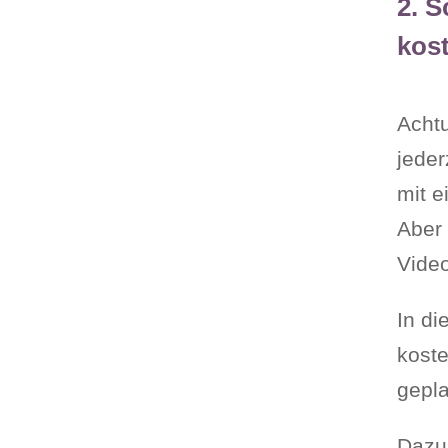
2. S
kos
Achtu
jeder
mit 
Aber 
Video
In di
kost
gepla
Dazu