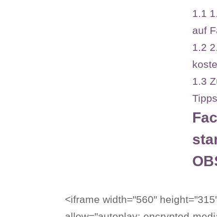
1.1
1
auf 
1.2
2
koste
1.3
Z
Tipps
Fac
sta
OB
<iframe width="560" height="31
allow="autoplay; encrypted-medi