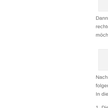
Dann 
recht
möcht
Nachd
folge
In di
1. Di