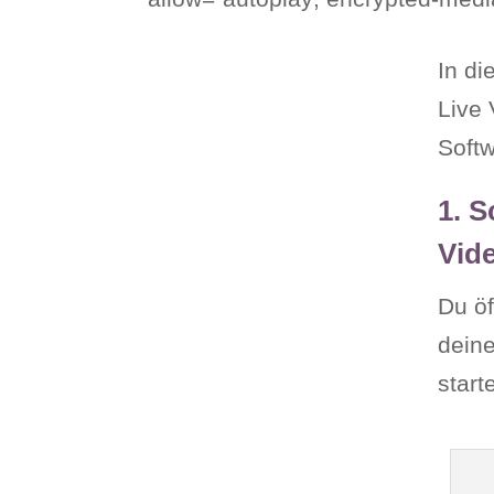
In di
Live 
Softw
1. S
Vide
Du ö
deine
start