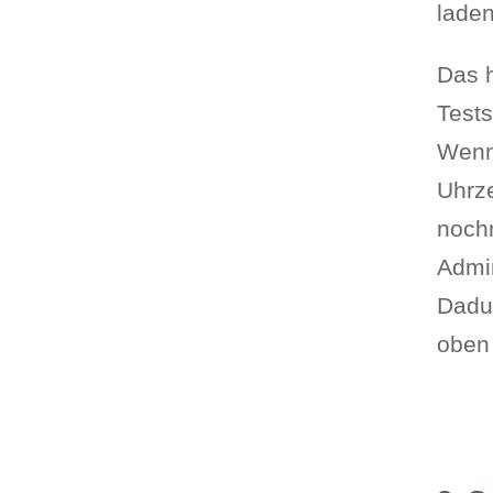
laden
Das h
Tests
Wenn
Uhrze
nochm
Admin
Dadu
oben