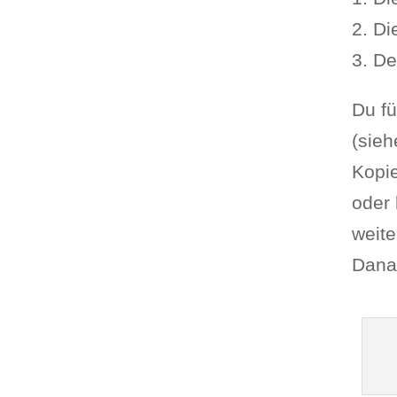
2. Di
3. De
Du fü
(sieh
Kopie
oder 
weite
Danac