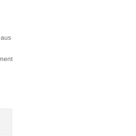
 aus
ument