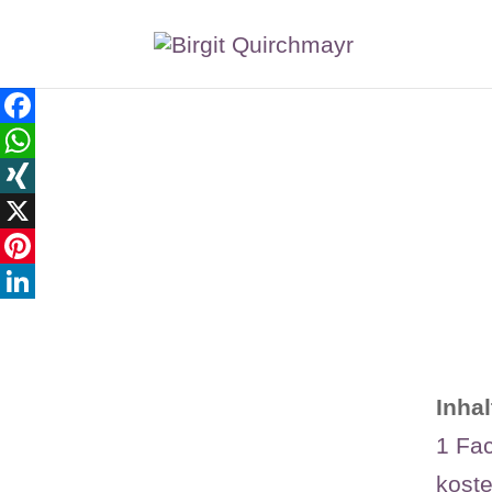
Facebook
WhatsApp
XING
X
Pinterest
LinkedIn
Inhal
1
Fac
kost