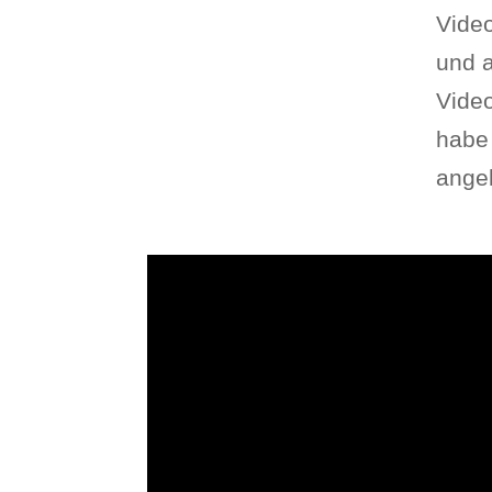
Vide
und a
Video
habe 
angel