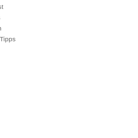
st
s
h
 Tipps