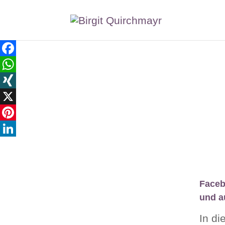
Facebook
WhatsApp
XING
X
Pinterest
LinkedIn
Faceb
und a
In di