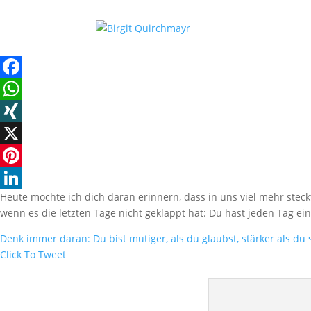
Facebook
WhatsApp
XING
X
Pinterest
Heute möchte ich dich daran erinnern, dass in uns viel mehr steck
LinkedIn
wenn es die letzten Tage nicht geklappt hat: Du hast jeden Tag ei
Denk immer daran: Du bist mutiger, als du glaubst, stärker als du s
Click To Tweet