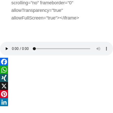
scrolling="no" frameborder="0"
allowTransparency="true"
allowFullScreen="true"></iframe>
Facebook
WhatsApp
XING
X
Pinterest
LinkedIn