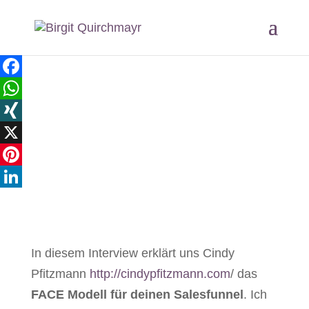
Facebook
WhatsApp
XING
X
Pinterest
LinkedIn
In diesem Interview erklärt uns Cindy
Pfitzmann
http://cindypfitzmann.com
/ das
FACE Modell für deinen Salesfunnel
. Ich