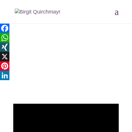
Facebook
WhatsApp
XING
X
Pinterest
LinkedIn