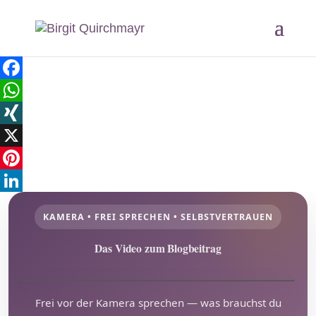
Facebook
WhatsApp
XING
X
Pinterest
LinkedIn
KAMERA • FREI SPRECHEN • SELBSTVERTRAUEN
Das Video zum Blogbeitrag
Video abspielen
▶
Frei vor der Kamera sprechen — was brauchst du