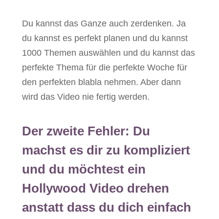
Du kannst das Ganze auch zerdenken. Ja
du kannst es perfekt planen und du kannst
1000 Themen auswählen und du kannst das
perfekte Thema für die perfekte Woche für
den perfekten blabla nehmen. Aber dann
wird das Video nie fertig werden.
Der zweite Fehler: Du
machst es dir zu kompliziert
und du möchtest ein
Hollywood Video drehen
anstatt dass du dich einfach