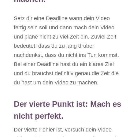
Setz dir eine Deadline wann dein Video
fertig sein soll und dann mach dein Video
und plane nicht zu viel Zeit ein. Zuviel Zeit
bedeutet, dass du zu lang drüber
nachdenkst, dass du nicht ins Tun kommst.
Bei einer Deadline hast du ein klares Ziel
und du brauchst definitiv genau die Zeit die
du hast um dein Video zu machen.
Der vierte Punkt ist: Mach es
nicht perfekt.
Der vierte Fehler ist, versuch dein Video