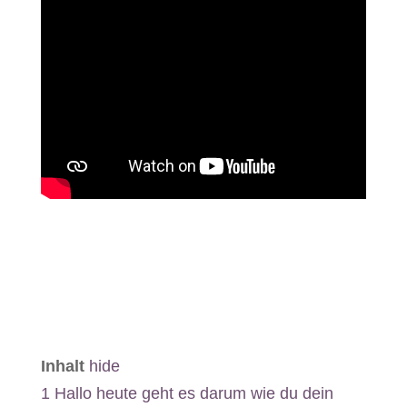
Inhalt
hide
1
Hallo heute geht es darum wie du dein