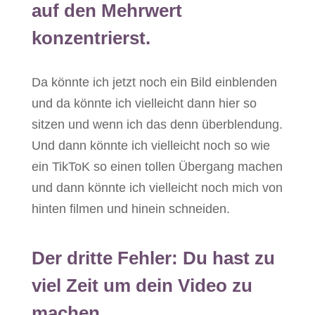
auf den Mehrwert
konzentrierst.
Da könnte ich jetzt noch ein Bild einblenden
und da könnte ich vielleicht dann hier so
sitzen und wenn ich das denn überblendung.
Und dann könnte ich vielleicht noch so wie
ein TikToK so einen tollen Übergang machen
und dann könnte ich vielleicht noch mich von
hinten filmen und hinein schneiden.
Der dritte Fehler: Du hast zu
viel Zeit um dein Video zu
machen.