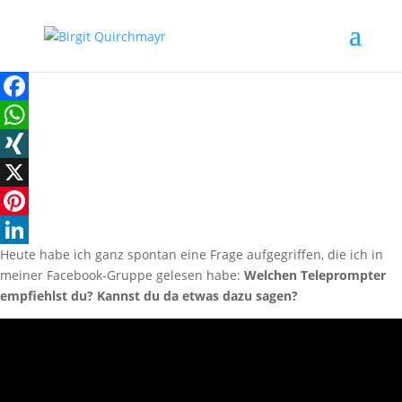
Facebook
WhatsApp
XING
X
Pinterest
Heute habe ich ganz spontan eine Frage aufgegriffen, die ich in
LinkedIn
meiner Facebook-Gruppe gelesen habe:
Welchen Teleprompter
empfiehlst du? Kannst du da etwas dazu sagen?