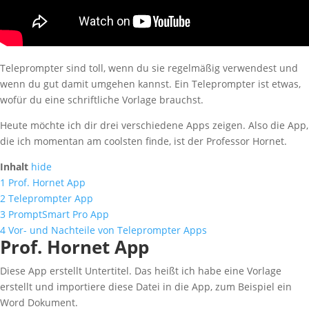
Teleprompter sind toll, wenn du sie regelmäßig verwendest und
wenn du gut damit umgehen kannst. Ein Teleprompter ist etwas,
wofür du eine schriftliche Vorlage brauchst.
Heute möchte ich dir drei verschiedene Apps zeigen. Also die App,
die ich momentan am coolsten finde, ist der Professor Hornet.
Inhalt
hide
1
Prof. Hornet App
2
Teleprompter App
3
PromptSmart Pro App
4
Vor- und Nachteile von Teleprompter Apps
Prof. Hornet App
Diese App erstellt Untertitel. Das heißt ich habe eine Vorlage
erstellt und importiere diese Datei in die App, zum Beispiel ein
Word Dokument.