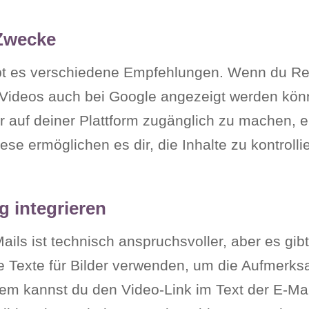
 Zwecke
t es verschiedene Empfehlungen. Wenn du Reic
a Videos auch bei Google angezeigt werden kö
r auf deiner Plattform zugänglich zu machen, 
ese ermöglichen es dir, die Inhalte zu kontroll
g integrieren
ils ist technisch anspruchsvoller, aber es gibt
e Texte für Bilder verwenden, um die Aufmerks
em kannst du den Video-Link im Text der E-Ma