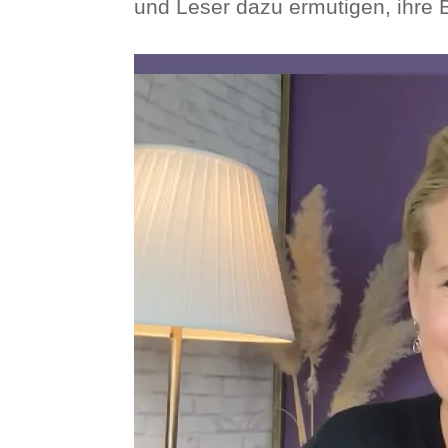
und Leser dazu ermutigen, ihre 