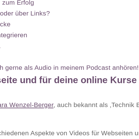
l zum Erfolg
 oder über Links?
ecke
ntegrieren
.
uch gerne als Audio in meinem Podcast anhören!
eite und für deine online Kurse
ara Wenzel-Berger
, auch bekannt als ‚Technik E
hiedenen Aspekte von Videos für Webseiten un