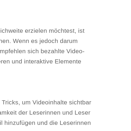
hweite erzielen möchtest, ist
nnen. Wenn es jedoch darum
empfehlen sich bezahlte Video-
ieren und interaktive Elemente
 Tricks, um Videoinhalte sichtbar
amkeit der Leserinnen und Leser
il hinzufügen und die Leserinnen