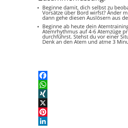
Beginne damit, dich selbst zu beob
Vorsätze über Bord wirfst? Änder m
dann gehe diesen Auslösern aus d
Beginne ab heute dein Atemtrainin
Atemrhythmus auf 4-6 Atemzüge pro
durchführst. Stehst du vor einer Si
Denk an den Atem und atme 3 Minu
F
a
W
c
h
X
e
a
I
X
b
t
N
P