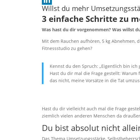
Willst du mehr Umsetzungsstä
o
s
G
i
L
3 einfache Schritte zu 
o
A
n
i
k
p
t
n
Was hast du dir vorgenommen? Was willst d
p
e
k
Mit dem Rauchen aufhören, 5 kg Abnehmen, di
Fitnessstudio zu gehen?
r
e
e
d
Kennst du den Spruch: „Eigentlich bin ich
s
I
Hast du dir mal die Frage gestellt: Warum 
t
n
das nicht, meine Vorsätze in die Tat umzu
Hast du dir vielleicht auch mal die Frage gestel
ziemlich vielen anderen Menschen da drauße
Du bist absolut nicht allei
Das Thema Umsetzungsstärke, Selbstbeherrschun