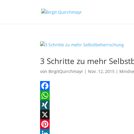
3 Schritte zu mehr Selbs
von
BirgitQuirchmayr
|
Nov. 12, 2015
|
Mindse
F
a
W
c
h
X
e
a
I
X
b
t
N
P