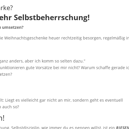
rke?
mehr Selbstbeherrschung!
u umsetzen?
e Weihnachtsgeschenke heuer rechtzeitig besorgen, regelmäßig i
 ganz anders, aber ich komm so selten dazu.“
funktionieren gute Vorsätze bei mir nicht? Warum schaffe gerade i
setzen?
lt: Liegt es vielleicht gar nicht an mir, sondern geht es eventuell
n auch so?
n!
g, Selbstdisziplin, wie immer du es nennen willst, ist ein
RIESE