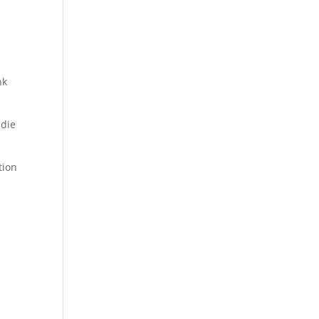
nk
die
tion