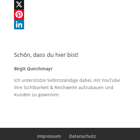
c
h
X
e
a
I
X
b
t
N
P
o
s
G
i
L
o
A
n
i
Schön, dass du hier bist!
k
p
t
n
p
e
k
Birgit Quirchmayr
r
e
Ich unterstütze Selbstständige dabei, mit YouTube
e
d
ihre Sichtbarkeit & Reichweite aufzubauen und
s
I
Kunden zu gewinnen.
t
n
Impressum
Datenschutz