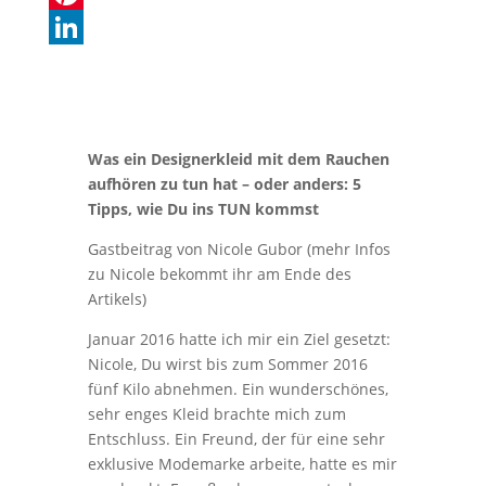
b
t
N
P
o
s
G
i
L
o
A
n
i
k
p
t
n
Was ein Designerkleid mit dem Rauchen
p
e
k
aufhören zu tun hat – oder anders: 5
r
e
Tipps, wie Du ins TUN kommst
e
d
Gastbeitrag von Nicole Gubor (mehr Infos
s
I
zu Nicole bekommt ihr am Ende des
Artikels)
t
n
Januar 2016 hatte ich mir ein Ziel gesetzt:
Nicole, Du wirst bis zum Sommer 2016
fünf Kilo abnehmen. Ein wunderschönes,
sehr enges Kleid brachte mich zum
Entschluss. Ein Freund, der für eine sehr
exklusive Modemarke arbeite, hatte es mir