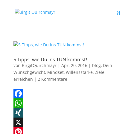
5 Tipps, wie Du ins TUN kommst!
von
BirgitQuirchmayr
|
Apr. 20, 2016
|
blog
,
Dein
Wunschgewicht
,
Mindset
,
Willensstärke
,
Ziele
erreichen
|
2 Kommentare
F
a
W
c
h
X
e
a
I
X