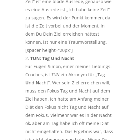
Zeit“ ist eine blöde Ausrede, genauso wie
es eine Ausrede ist „Ich habe keine Zeit“
zu sagen. Es wird der Punkt kommen, da
ist die Zeit vorbei und der Moment, in
dem Du Dein Ziel erreichen hättest
können, ist nur eine Traumvorstellung.
[spacer height=“20px“]
TUN: Tag Und Nacht
Für Eugen Simon, einer meiner Lieblings-
Coaches, ist
TUN
ein Akronym für „
T
ag
U
nd
N
acht“. Wer sein Ziel erreichen will,
muss den Fokus Tag und Nacht auf dem
Ziel haben. Ich hatte am Anfang meiner
Diät den Fokus nicht Tag und Nacht auf
dem Fokus. Vielmehr war es in der Nacht
ok, aber am Tag habe ich oft meine Diät
nicht eingehalten. Das Ergebnis war, dass
ich nicht abgenommen habe. Wenn Du