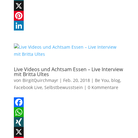
c
h
X
e
a
I
X
b
t
N
P
o
s
G
i
L
o
A
n
i
k
p
t
n
p
e
k
Live Videos und Achtsam Essen – Live Interview
mit Britta Ultes
r
e
von
BirgitQuirchmayr
|
Feb. 20, 2018
|
Be You
,
blog
,
e
d
Facebook Live
,
Selbstbewusstsein
|
0 Kommentare
s
I
t
n
F
a
W
c
h
X