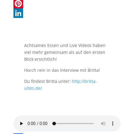
e
a
I
X
b
t
N
P
o
s
G
i
L
o
A
n
i
k
p
t
n
Achtsames Essen und Live Videos haben
p
e
k
viel mehr gemeinsam als auf den ersten
Blick ersichtlich!
r
e
Horch rein in das Interview mit Britta!
e
d
s
I
Du findest Britta unter:
http://britta-
ultes.de/
t
n