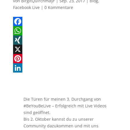
von
BirgitQuirchmayr
|
Sep. 23, 2017
|
blog
,
Facebook Live
|
0 Kommentare
p
e
k
r
e
e
d
F
s
I
a
W
t
n
c
h
X
e
a
I
X
b
t
N
P
o
s
G
i
L
o
A
n
i
k
p
t
n
Die Türen für meinen 3. Durchgang von
p
e
k
#BeYouBeLive – Erfolgreich mit Live Videos
sind geöffnet.
r
e
Bis 2. Oktober kannst du zu unserer
e
d
Community dazukommen und mit uns