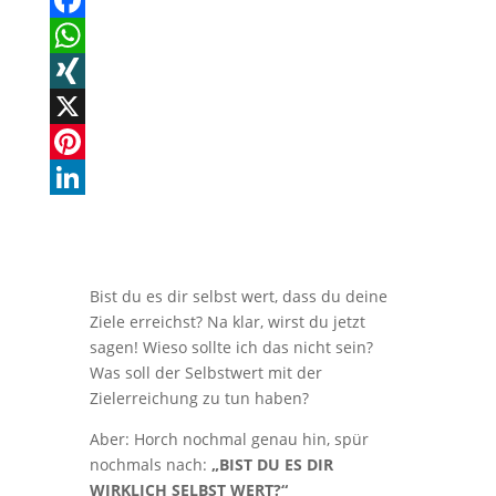
t
n
F
a
W
c
h
X
e
a
I
X
b
t
N
P
o
s
G
i
L
o
A
n
i
k
p
t
n
Bist du es dir selbst wert, dass du deine
p
e
k
Ziele erreichst? Na klar, wirst du jetzt
sagen! Wieso sollte ich das nicht sein?
r
e
Was soll der Selbstwert mit der
e
d
Zielerreichung zu tun haben?
s
I
Aber: Horch nochmal genau hin, spür
t
n
nochmals nach:
„BIST DU ES DIR
WIRKLICH SELBST WERT?“