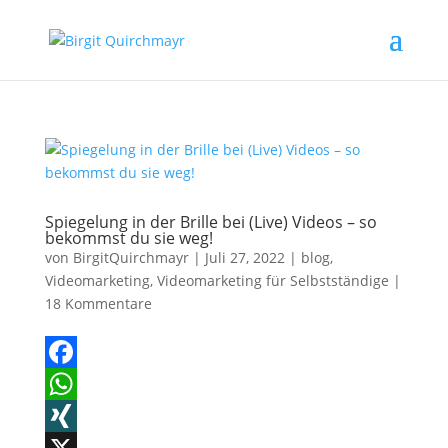
Spiegelung in der Brille bei (Live) Videos – so
bekommst du sie weg!
von
BirgitQuirchmayr
|
Juli 27, 2022
|
blog
,
Videomarketing
,
Videomarketing für Selbstständige
|
18 Kommentare
F
a
W
c
h
X