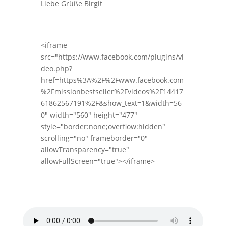
Liebe Grüße Birgit
<iframe
src="https://www.facebook.com/plugins/vi
deo.php?
href=https%3A%2F%2Fwww.facebook.com
%2Fmissionbestseller%2Fvideos%2F14417
61862567191%2F&show_text=1&width=56
0" width="560" height="477"
style="border:none;overflow:hidden"
scrolling="no" frameborder="0"
allowTransparency="true"
allowFullScreen="true"></iframe>