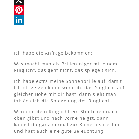
e
a
I
X
b
t
N
P
o
s
G
i
L
o
A
n
i
k
p
t
n
Ich habe die Anfrage bekommen:
p
e
k
Was macht man als Brillenträger mit einem
r
e
Ringlicht, das geht nicht, das spiegelt sich.
e
d
Ich habe extra meine Sonnenbrille auf, damit
ich dir zeigen kann, wenn du das Ringlicht auf
s
I
gleicher Höhe mit dir hast, dann sieht man
t
n
tatsächlich die Spiegelung des Ringlichts.
Wenn du dein Ringlicht ein Stückchen nach
oben gibst und nach vorne neigst, dann
kannst du ganz normal zur Kamera sprechen
und hast auch eine gute Beleuchtung.