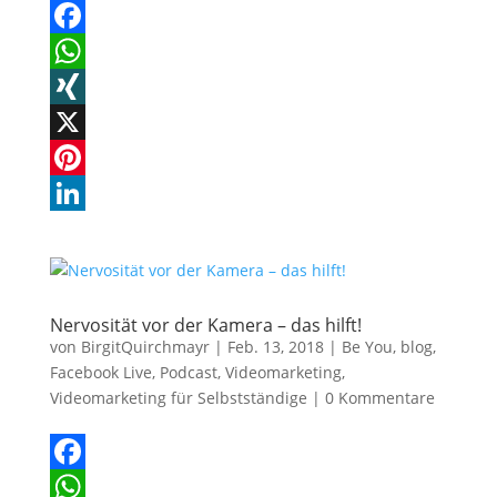
F
a
W
c
h
X
e
a
I
X
b
t
N
P
o
s
G
i
L
o
A
n
i
k
p
t
n
Nervosität vor der Kamera – das hilft!
p
e
k
von
BirgitQuirchmayr
|
Feb. 13, 2018
|
Be You
,
blog
,
r
e
Facebook Live
,
Podcast
,
Videomarketing
,
Videomarketing für Selbstständige
|
0 Kommentare
e
d
s
I
t
n
F