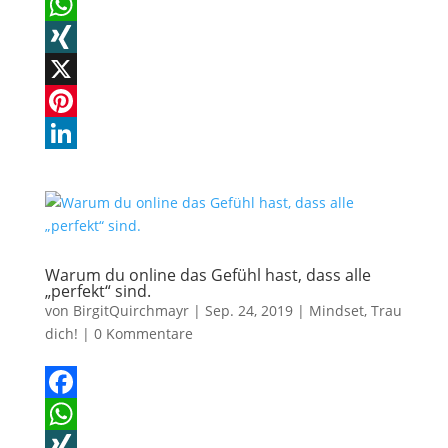
F
a
W
c
h
X
e
a
I
X
b
t
N
P
o
s
G
i
L
o
A
n
i
k
p
t
n
p
e
k
Warum du online das Gefühl hast, dass alle
„perfekt“ sind.
r
e
von
BirgitQuirchmayr
|
Sep. 24, 2019
|
Mindset
,
Trau
e
d
dich!
|
0 Kommentare
s
I
t
n
F
a
W