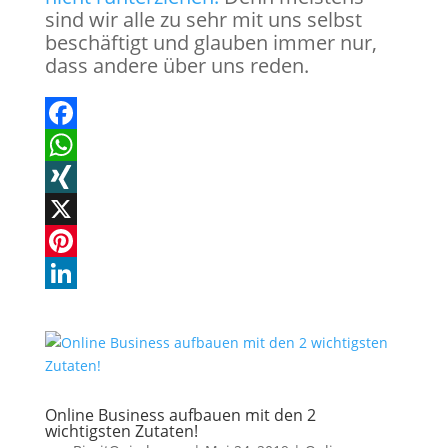
sind wir alle zu sehr mit uns selbst
beschäftigt und glauben immer nur,
dass andere über uns reden.
F
a
W
c
h
X
e
a
I
X
b
t
N
P
o
s
G
i
L
o
A
n
i
k
p
t
n
p
e
k
Online Business aufbauen mit den 2
wichtigsten Zutaten!
r
e