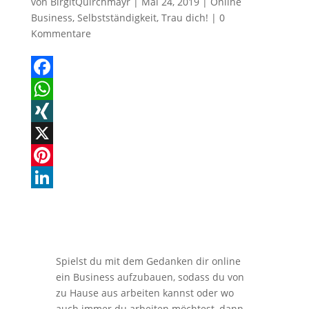
von
BirgitQuirchmayr
|
Mai 24, 2019
|
Online
e
d
Business
,
Selbstständigkeit
,
Trau dich!
|
0
s
I
Kommentare
t
n
F
a
W
c
h
X
e
a
I
X
b
t
N
P
o
s
G
i
L
o
A
n
i
k
p
t
n
Spielst du mit dem Gedanken dir online
p
e
k
ein Business aufzubauen, sodass du von
r
e
zu Hause aus arbeiten kannst oder wo
auch immer du arbeiten möchtest, dann